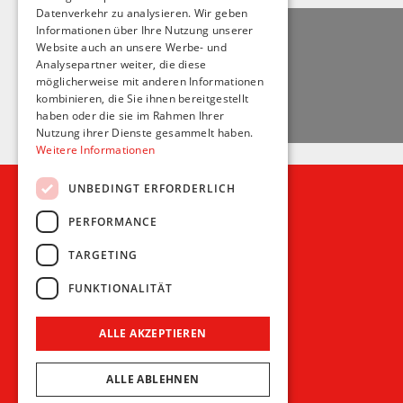
Datenverkehr zu analysieren. Wir geben
Informationen über Ihre Nutzung unserer
Website auch an unsere Werbe- und
Analysepartner weiter, die diese
möglicherweise mit anderen Informationen
kombinieren, die Sie ihnen bereitgestellt
haben oder die sie im Rahmen Ihrer
Nutzung ihrer Dienste gesammelt haben.
Weitere Informationen
UNBEDINGT ERFORDERLICH
PERFORMANCE
Recht und Ordnung
TARGETING
AGB
FUNKTIONALITÄT
Impressum
Datenschutz
ALLE AKZEPTIEREN
ALLE ABLEHNEN