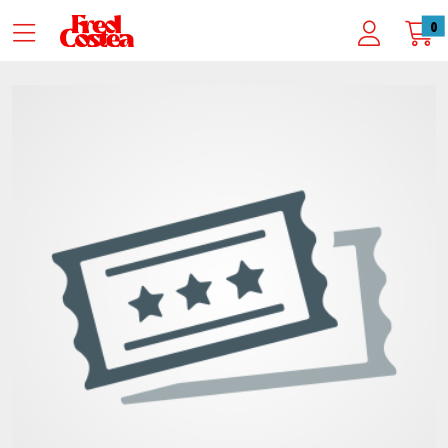
Zum Hauptinhalt springen
Startseite
0
Veranstalter*innen
Kulturkombinat Kamp e.V.