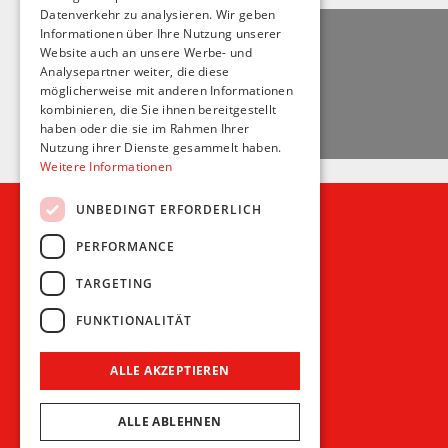
Datenverkehr zu analysieren. Wir geben
Informationen über Ihre Nutzung unserer
Website auch an unsere Werbe- und
Analysepartner weiter, die diese
möglicherweise mit anderen Informationen
kombinieren, die Sie ihnen bereitgestellt
haben oder die sie im Rahmen Ihrer
Nutzung ihrer Dienste gesammelt haben.
Weitere Informationen
UNBEDINGT ERFORDERLICH
PERFORMANCE
Recht und Ordnung
TARGETING
AGB
FUNKTIONALITÄT
Impressum
Datenschutz
ALLE AKZEPTIEREN
ALLE ABLEHNEN