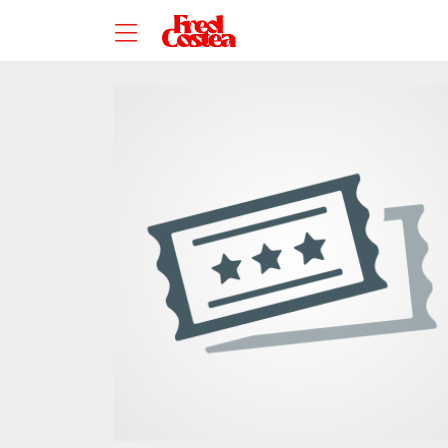
Zum Hauptinhalt springen
Startseite
Veranstalter*innen
Niavarani & Hoanzl GmbH