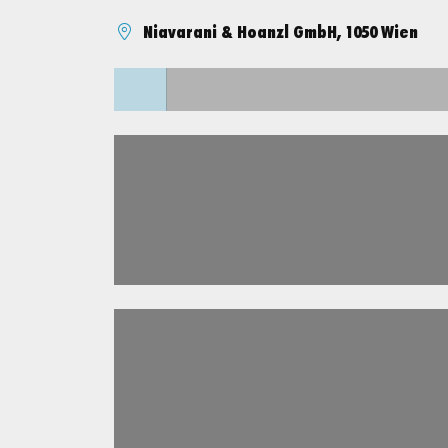
Niavarani & Hoanzl GmbH, 1050 Wien
Lädt ...
Lädt ...