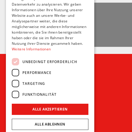
Datenverkehr zu analysieren. Wir geben
Informationen über Ihre Nutzung unserer
Website auch an unsere Werbe- und
Analysepartner weiter, die diese
möglicherweise mit anderen Informationen
kombinieren, die Sie ihnen bereitgestellt
haben oder die sie im Rahmen Ihrer
Nutzung ihrer Dienste gesammelt haben.
Weitere Informationen
UNBEDINGT ERFORDERLICH
PERFORMANCE
Recht und Ordnung
TARGETING
AGB
FUNKTIONALITÄT
Impressum
Datenschutz
ALLE AKZEPTIEREN
ALLE ABLEHNEN