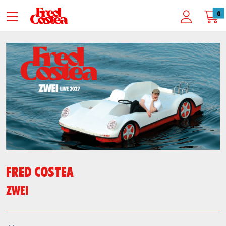
Zum Hauptinhalt springen
Startseite
0
Alle Termine und Tickets
FRED COSTEA
FRED COSTEA
ZWEI