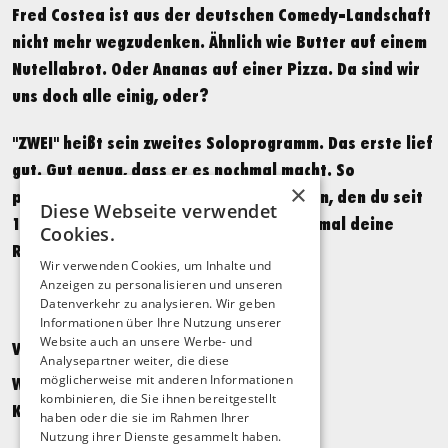
Fred Costea ist aus der deutschen Comedy-Landschaft
nicht mehr wegzudenken. Ähnlich wie Butter auf einem
Nutellabrot. Oder Ananas auf einer Pizza. Da sind wir
uns doch alle einig, oder?
"ZWEI" heißt sein zweites Soloprogramm. Das erste lief
gut. Gut genug, dass er es nochmal macht. So
×
persönlich wie der Jamba-Freizeichenton, den du seit
Diese Webseite verwendet
16 Jahren unwissentlich bezahlst. Check mal deine
Cookies.
Rechnungen.
Wir verwenden Cookies, um Inhalte und
Anzeigen zu personalisieren und unseren
Datenverkehr zu analysieren. Wir geben
Informationen über Ihre Nutzung unserer
Website auch an unsere Werbe- und
Veranstaltungsort
Analysepartner weiter, die diese
möglicherweise mit anderen Informationen
Werk 2 (Halle A)
kombinieren, die Sie ihnen bereitgestellt
Kochstraße 132, 04277 Leipzig
haben oder die sie im Rahmen Ihrer
Nutzung ihrer Dienste gesammelt haben.