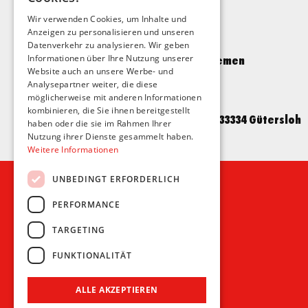
Veranstaltungsort
Wir verwenden Cookies, um Inhalte und
Anzeigen zu personalisieren und unseren
Schlachthof
Datenverkehr zu analysieren. Wir geben
Findorffstraße 51, 28215 Bremen
Informationen über Ihre Nutzung unserer
Website auch an unsere Werbe- und
Analysepartner weiter, die diese
Veranstalter*in
möglicherweise mit anderen Informationen
kombinieren, die Sie ihnen bereitgestellt
Kulturkombinat Kamp e.V., 33334 Gütersloh
haben oder die sie im Rahmen Ihrer
Nutzung ihrer Dienste gesammelt haben.
Weitere Informationen
UNBEDINGT ERFORDERLICH
PERFORMANCE
Recht und Ordnung
TARGETING
AGB
FUNKTIONALITÄT
Impressum
Datenschutz
ALLE AKZEPTIEREN