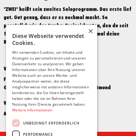
"ZWEI" heißt sein zweites Soloprogramm. Das erste lief
gut. Gut genug, dass er es nochmal macht. So
persönlich wie der Jamba-Freizeichenton, den du seit
×
16 Jahren unwissentlich bezahlst. Check mal deine
Diese Webseite verwendet
Rechnungen.
Cookies.
Wir verwenden Cookies, um Inhalte und
Anzeigen zu personalisieren und unseren
Datenverkehr zu analysieren. Wir geben
Veranstaltungsort
Informationen über Ihre Nutzung unserer
Website auch an unsere Werbe- und
Fritz-Henßler-Haus
Analysepartner weiter, die diese
Geschwister-Scholl-Straße 33, 44135 Dortmund
möglicherweise mit anderen Informationen
kombinieren, die Sie ihnen bereitgestellt
haben oder die sie im Rahmen Ihrer
Veranstalter*in
Nutzung ihrer Dienste gesammelt haben.
Weitere Informationen
Adrian Krummel, 44139 Dortmund
UNBEDINGT ERFORDERLICH
PERFORMANCE