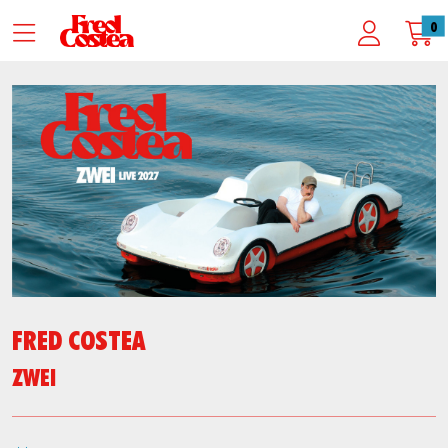
Zum Hauptinhalt springen
Startseite
0
Alle Termine und Tickets
FRED COSTEA
FRED COSTEA
ZWEI